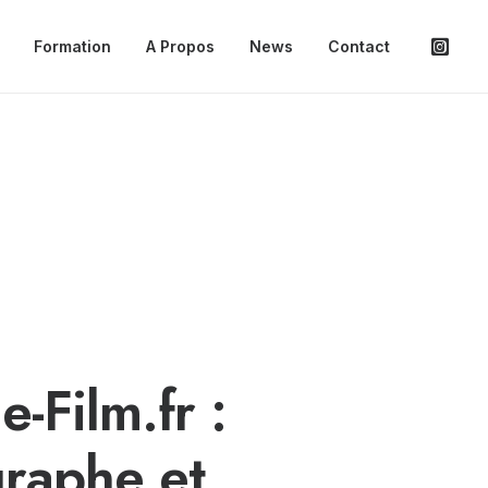
Formation
A Propos
News
Contact
-Film.fr :
raphe et