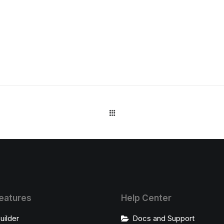
eatures
Help Center
uilder
Docs and Support