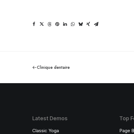
Clinique dentaire
Latest Demos
Top F
Classic Yoga
Page B