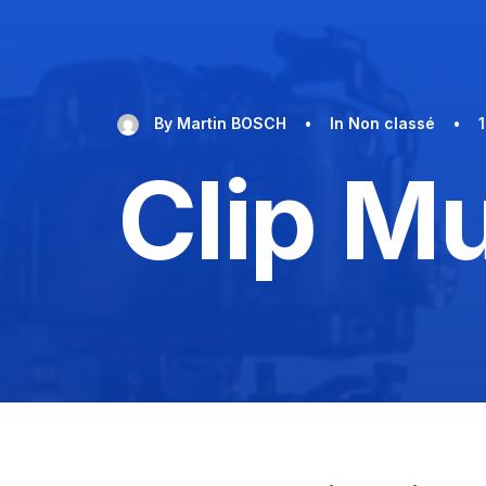
By
Martin BOSCH
•
In
Non classé
•
Clip Mu