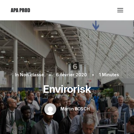
In
Non classé
•
6 février 2020
•
1 Minutes
Envirorisk
Martin BOSCH